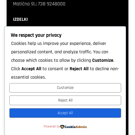
Matična
št.: 738 9248000
IZDELKI
Robotske kosilnice na daljinsko upravljanje
We respect your privacy
Cookies help us improve your experience, deliver
KONTAKT
personalized content, and analyze traffic. You can
choose which cookies to allow by clicking
Customize
.
m:
031 589 805
Click
Accept All
to consent or
Reject All
to decline non-
e:
info@vzhod.eu
essential cookies.
SVETOVANJE IN POGOJI POSLOVANJA
Customize
Kontaktni obzacec
Reject All
Pogoji poslovanja
Accept All
Powered by
Designed by
www.spletni-design.net