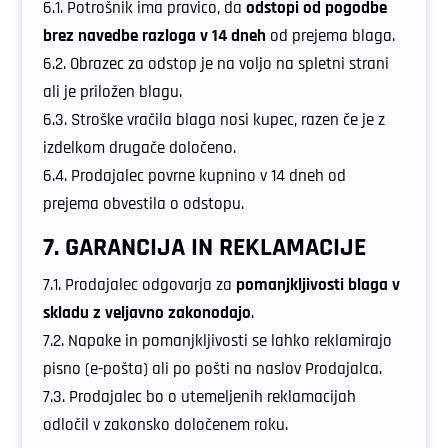
6.1. Potrošnik ima pravico, da
odstopi od pogodbe
brez navedbe razloga v 14 dneh
od prejema blaga.
6.2. Obrazec za odstop je na voljo na spletni strani
ali je priložen blagu.
6.3. Stroške vračila blaga nosi kupec, razen če je z
izdelkom drugače določeno.
6.4. Prodajalec povrne kupnino v 14 dneh od
prejema obvestila o odstopu.
7. GARANCIJA IN REKLAMACIJE
7.1. Prodajalec odgovarja za
pomanjkljivosti blaga v
skladu z veljavno zakonodajo
.
7.2. Napake in pomanjkljivosti se lahko reklamirajo
pisno (e-pošta) ali po pošti na naslov Prodajalca.
7.3. Prodajalec bo o utemeljenih reklamacijah
odločil v zakonsko določenem roku.