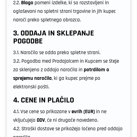
2.2.
Blago
pomeni izdelke, ki so razstavljeni in
oglaševani na spletni strani trgovine in jih kupec
naroči preko spletnega obrazca.
3. ODDAJA IN SKLEPANJE
POGODBE
3.1. Naročilo se odda preko spletne strani.
3.2. Pogodba med Prodajalcem in Kupcem se šteje
za sklenjeno z oddajo naročila in
potrdilom o
sprejemu naročila
, ki ga kupec prejme po
elektronski pošti.
4. CENE IN PLAČILO
4.1. Vse cene so prikazane v
evrih (EUR)
in ne
vključujejo
DDV
, če ni drugače navedeno.
4.2. Stroški dostave se prikažejo ločeno pred oddajo